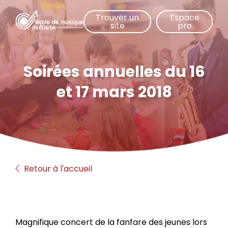
Aller
Trouver un
Espace
au
site
pro
contenu
principal
Soirées annuelles du 16
et 17 mars 2018
Retour à l'accueil
Magnifique concert de la fanfare des jeunes lors