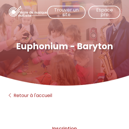
Aller
Trouver un
Espace
au
site
pro
contenu
principal
Euphonium - Baryton
Retour à l'accueil
Inscription